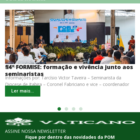
: formação e vivência junto aos
Seminaristas
9 julho 2026
as
participam de
Tarcísio Victor Taveira – Seminarista da
Informações por: c
Missionária 
ra – Coronel Fabriciano e vice – coordenador
Silva Neto Barra do
l O 14º FORMISE (Formação
VIII
Ler mais...
ASSINE NOSSA NEWSLETTER
Fique por dentro das novidades da POM