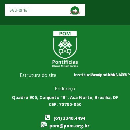
Estrutura do site
Institucional
Campanhas
IAM
UNIÃO
POP
Endereço
Quadra 905, Conjunto “B”, Asa Norte, Brasília, DF
CEP: 70790-050
(61) 3340.4494
pom@pom.org.br