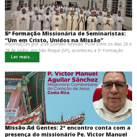
5ª Formação Missionária de Seminaristas:
30 junho 2026
“Um em Cristo, Unidos na Missão”
Informações por: José Donderi Revisão: POM Entre os dias 26 e
28 de junho, em São Roque (SP), aconteceu a 5ª Formação
Missionária de
Ler mais...
Missão Ad Gentes: 2º encontro conta com a
15 maio 2026
presença do missionário Pe. Victor Manuel