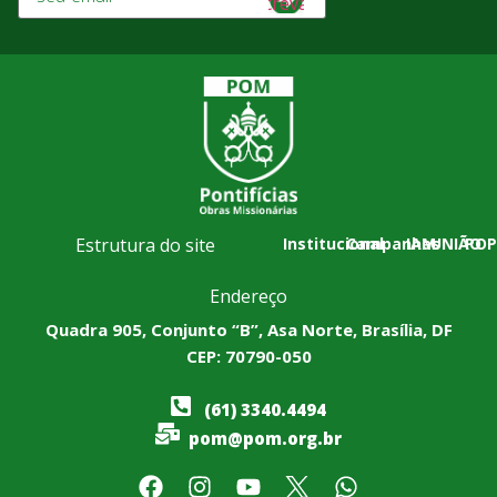
Estrutura do site
Institucional
Campanhas
IAM
UNIÃO
POP
Endereço
Quadra 905, Conjunto “B”, Asa Norte, Brasília, DF
CEP: 70790-050
(61) 3340.4494
pom@pom.org.br